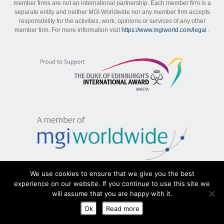
member firms are not an international partnership. Each member firm is a
separate entity and neither MGI Worldwide nor any member firm accepts
responsibility for the activities, work, opinions or services of any other
member firm. For more information visit
https://www.mgiworld.com/legal
.
We use cookies to ensure that we give you the best
experience on our website. If you continue to use this site we
will assume that you are happy with it.
Sitemap
|
Disclaimer
|
Privacy Policy
Ok
Read more
Copyright MGI Malta 2026
POWERED BY