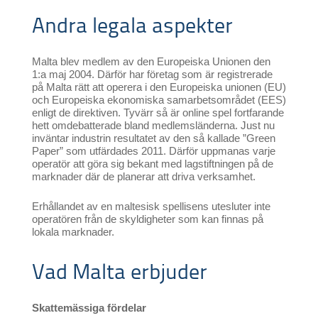
Andra legala aspekter
Malta blev medlem av den Europeiska Unionen den
1:a maj 2004. Därför har företag som är registrerade
på Malta rätt att operera i den Europeiska unionen (EU)
och Europeiska ekonomiska samarbetsområdet (EES)
enligt de direktiven. Tyvärr så är online spel fortfarande
hett omdebatterade bland medlemsländerna. Just nu
inväntar industrin resultatet av den så kallade ”Green
Paper” som utfärdades 2011. Därför uppmanas varje
operatör att göra sig bekant med lagstiftningen på de
marknader där de planerar att driva verksamhet.
Erhållandet av en maltesisk spellisens utesluter inte
operatören från de skyldigheter som kan finnas på
lokala marknader.
Vad Malta erbjuder
Skattemässiga fördelar