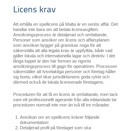
Licens krav
Att erhålla en spellicens på Malta är en seriös affär. Det
handlar inte bara om att betala licensavgiften.
Ansökningsprocess är detaljerad och omfattande.
Personer som ansöker om licens och affärsplanen
som ansökan bygger på granskas noga för att
säkerställa att alla legala krav är uppfyllda, både vad
gäller lokala och internationella lagar och direktiv. I det
långa loppet är den här formen av rigorös
ansökningsprocess till gagn för operatören. Processen
säkerställer att tvivelaktiga personer och företag håller
sig borta, vilket ökar jurisdiktionens goda rykte och
därmed också de lokala licenserade företagens.
Proceduren för att få en licens är omfattande, men tack
vare ett professionellt agerande från alla inblandade tar
proceduren normalt inte mer än två till tre månader.
Ansökan om en spellicens kräver följande
dokumentation:
Detaljerad profil på företaget som ska