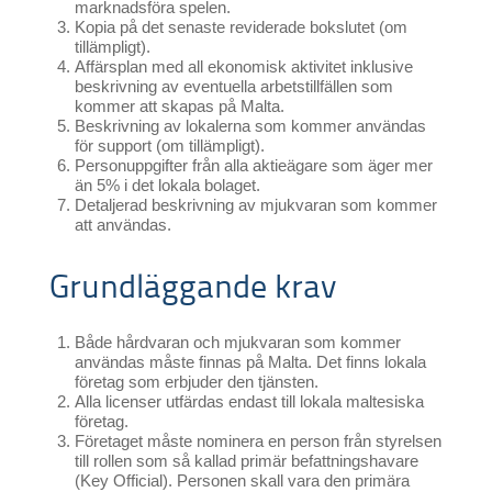
marknadsföra spelen.
Kopia på det senaste reviderade bokslutet (om
tillämpligt).
Affärsplan med all ekonomisk aktivitet inklusive
beskrivning av eventuella arbetstillfällen som
kommer att skapas på Malta.
Beskrivning av lokalerna som kommer användas
för support (om tillämpligt).
Personuppgifter från alla aktieägare som äger mer
än 5% i det lokala bolaget.
Detaljerad beskrivning av mjukvaran som kommer
att användas.
Grundläggande krav
Både hårdvaran och mjukvaran som kommer
användas måste finnas på Malta. Det finns lokala
företag som erbjuder den tjänsten.
Alla licenser utfärdas endast till lokala maltesiska
företag.
Företaget måste nominera en person från styrelsen
till rollen som så kallad primär befattningshavare
(Key Official). Personen skall vara den primära